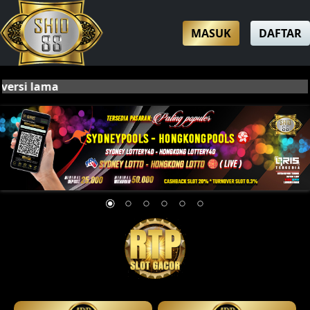
MASUK
DAFTAR
rsi lama