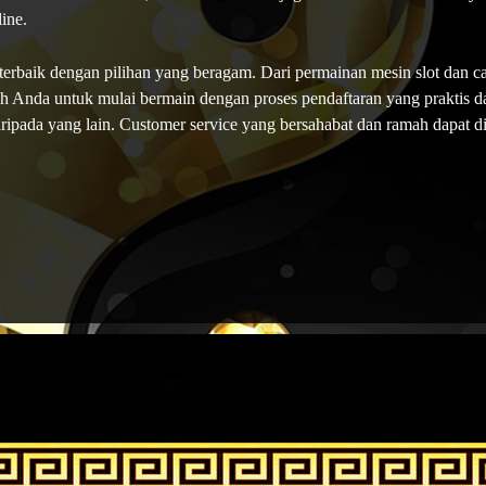
ine.
rbaik dengan pilihan yang beragam. Dari permainan mesin slot dan ca
h Anda untuk mulai bermain dengan proses pendaftaran yang praktis d
ripada yang lain. Customer service yang bersahabat dan ramah dapat d