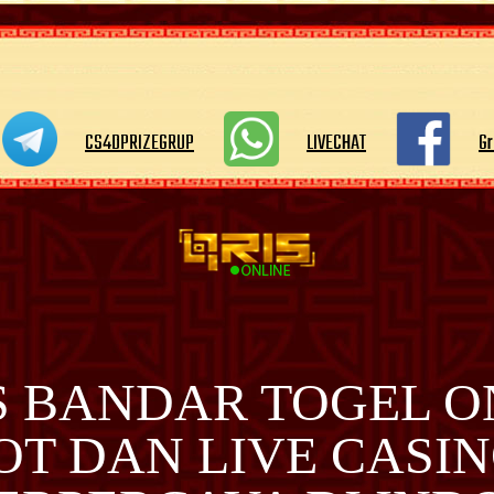
CS4DPRIZEGRUP
LIVECHAT
Gr
S BANDAR TOGEL O
LOT DAN LIVE CASI