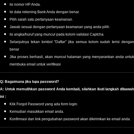
Isi nomor HP Anda.
Isi data rekening Bank Anda dengan benar.
Pilih salah satu pertanyaan keamanan.
Jawab sesuai dengan pertanyaan keamanan yang anda pilih.
Isi angka/huruf yang muncul pada kolom validasi Captcha
Selanjutnya tekan tombol "Daftar" jika semua kolom sudah terisi dengan
benar
Jika proses berhasil, akan muncul halaman yang menyarankan anda untuk
membuka email untuk verifikasi
Q: Bagaimana jika lupa password?
A: Untuk memulihkan password Anda kembali, silahkan ikuti langkah dibawah
ini :
Klik Forgot Password yang ada form login.
Kemudian masukkan email anda.
Konfirmasi dan link pengubahan password akan dikirimkan ke email anda.