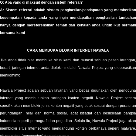
Q: Apa yang di maksud dengan sistem referral?
A: Sistem referral adalah sistem penghasilan/pendapatan yang memberikan
kesempatan kepada anda yang ingin mendapatkan penghasilan tambahan
hanya dengan mereferensikan teman dan kenalan anda untuk ikut bermain
bersama kami
CARA MEMBUKA BLOKIR INTERNET NAWALA
Jika anda tidak bisa membuka situs kami dan muncul sebuah pesan larangan,
berarti jaringan internet anda diblokir melalui Nawala Project yang dioperasikan
menkominfo.
Nawala Project adalah sebuah layanan yang bebas digunakan oleh pengguna
internet yang membutuhkan saringan konten negatif. Nawala Project secara
spesifik akan memblokir jenis konten negatif yang tidak sesuai dengan peraturan
perundangan, nilai dan norma sosial, adat istiadat dan kesusilaan bangsa
Indonesia seperti pornografi dan perjudian. Selain itu, Nawala Project juga akan
memblokir situs Internet yang mengandung konten berbahaya seperti malware,