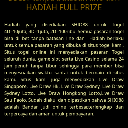
HADIAH FULL PRIZE
Hadiah yang disediakan SHIO88 untuk togel
4D=10juta, 3D=1juta, 2D=100ribu. Semua pasaran togel
bisa di bet tanpa batasan line dan Hadiah berlaku
untuk semua pasaran yang dibuka di situs togel kami.
Situs togel online ini menyediakan pasaran Togel
seluruh dunia, game slot serta Live Casino selama 24
jam penuh tanpa Libur sehingga para member bisa
menyesuaikan waktu santai untuk bermain di situs
kami. Situs kami juga menyediakan Live Draw
Singapore, Live Draw Hk, Live Draw Sydney, Live Draw
Sydney Lotto, Live Draw Hongkong Lotto,Live Draw
Sau Paolo. Sudah diakui dan dipastikan bahwa SHIO88
adalah Bandar judi online terbesar,terlengkap dan
terpercaya dan aman untuk pembayaran.