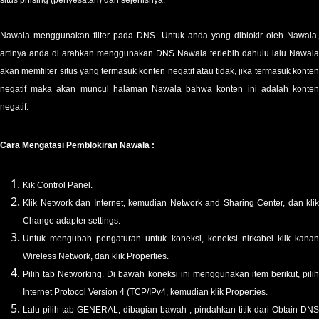
situs phising (penyesatan) dan sejenisnya.
Nawala menggunakan filter pada DNS. Untuk anda yang diblokir oleh Nawala,
artinya anda di arahkan menggunakan DNS Nawala terlebih dahulu lalu Nawala
akan memfilter situs yang termasuk konten negatif atau tidak, jika termasuk konten
negatif maka akan muncul halaman Nawala bahwa konten ini adalah konten
negatif.
Cara Mengatasi Pemblokiran Nawala :
Kik Control Panel.
Klik Network dan Internet, kemudian Network and Sharing Center, dan klik
Change adapter settings.
Untuk mengubah pengaturan untuk koneksi, koneksi nirkabel klik kanan
Wireless Network, dan klik Properties.
Pilih tab Networking. Di bawah koneksi ini menggunakan item berikut, pilih
Internet Protocol Version 4 (TCP/IPv4, kemudian klik Properties.
Lalu pilih tab GENERAL, dibagian bawah , pindahkan titik dari Obtain DNS