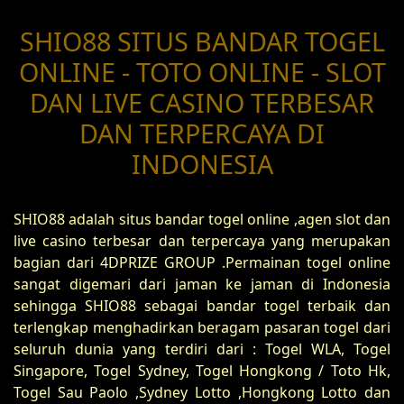
SHIO88 SITUS BANDAR TOGEL
ONLINE - TOTO ONLINE - SLOT
DAN LIVE CASINO TERBESAR
DAN TERPERCAYA DI
INDONESIA
SHIO88 adalah situs bandar togel online ,agen slot dan
live casino terbesar dan terpercaya yang merupakan
bagian dari 4DPRIZE GROUP .Permainan togel online
sangat digemari dari jaman ke jaman di Indonesia
sehingga SHIO88 sebagai bandar togel terbaik dan
terlengkap menghadirkan beragam pasaran togel dari
seluruh dunia yang terdiri dari : Togel WLA, Togel
Singapore, Togel Sydney, Togel Hongkong / Toto Hk,
Togel Sau Paolo ,Sydney Lotto ,Hongkong Lotto dan